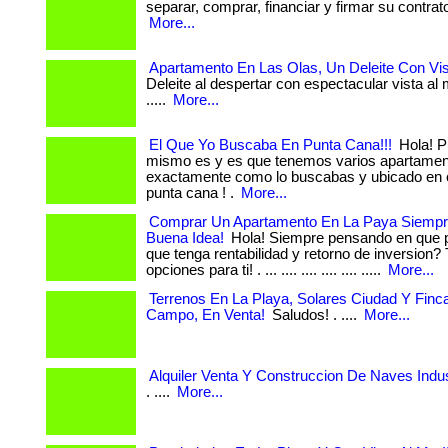
separar, comprar, financiar y firmar su contrato. .
More...
Apartamento En Las Olas, Un Deleite Con Vist
Deleite al despertar con espectacular vista al mar!
.....
More...
El Que Yo Buscaba En Punta Cana!!!
Hola! Pu
mismo es y es que tenemos varios apartame
exactamente como lo buscabas y ubicado en 
punta cana ! .
More...
Comprar Un Apartamento En La Paya Siempr
Buena Idea!
Hola! Siempre pensando en que pu
que tenga rentabilidad y retorno de inversion
opciones para ti! . ... .... .... .... .... .....
More...
Terrenos En La Playa, Solares Ciudad Y Finc
Campo, En Venta!
Saludos! . ....
More...
Alquiler Venta Y Construccion De Naves Indust
. ....
More...