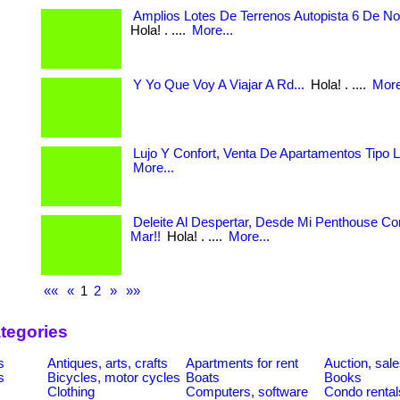
Amplios Lotes De Terrenos Autopista 6 De No
Hola! . ....
More...
Y Yo Que Voy A Viajar A Rd...
Hola! . ....
More
Lujo Y Confort, Venta De Apartamentos Tipo Lo
More...
Deleite Al Despertar, Desde Mi Penthouse Con
Mar!!
Hola! . ....
More...
««
«
1
2
»
»»
tegories
s
Antiques, arts, crafts
Apartments for rent
Auction, sal
s
Bicycles, motor cycles
Boats
Books
Clothing
Computers, software
Condo rental