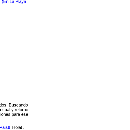
! (En La Playa
dos! Buscando
nsual y retorno
ciones para ese
Pais!!
Hola! .