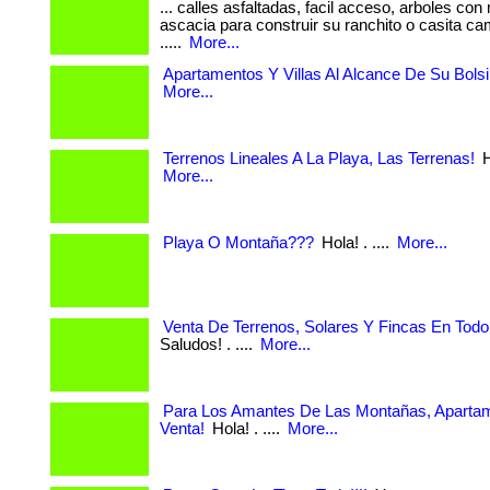
... calles asfaltadas, facil acceso, arboles co
ascacia para construir su ranchito o casita campe
.....
More...
Apartamentos Y Villas Al Alcance De Su Bolsil
More...
Terrenos Lineales A La Playa, Las Terrenas!
Ho
More...
Playa O Montaña???
Hola! . ....
More...
Venta De Terrenos, Solares Y Fincas En Todo 
Saludos! . ....
More...
Para Los Amantes De Las Montañas, Aparta
Venta!
Hola! . ....
More...