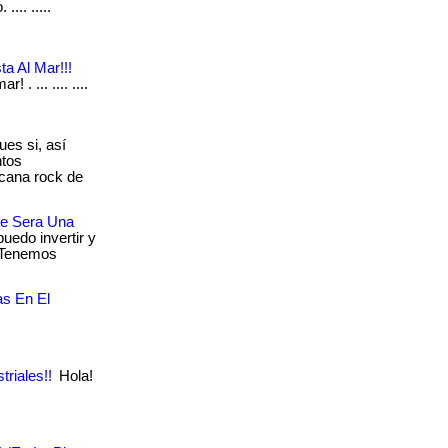
... .....
a Al Mar!!!
 . ... .... ....
es si, así
ntos
cana rock de
e Sera Una
edo invertir y
? Tenemos
as En El
riales!!
Hola!