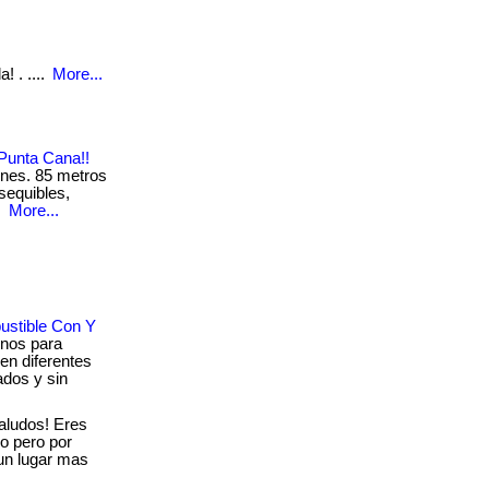
! . ....
More...
Punta Cana!!
iones. 85 metros
sequibles,
.
More...
ustible Con Y
enos para
 en diferentes
ados y sin
ludos! Eres
o pero por
un lugar mas