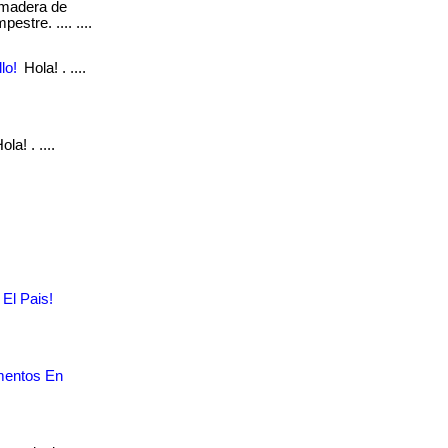
n madera de
stre. .... ....
lo!
Hola! . ....
la! . ....
El Pais!
mentos En