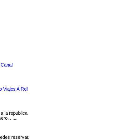
 Cana!
 Viajes A Rd!
a la republica
o. . ....
 puedes reservar,