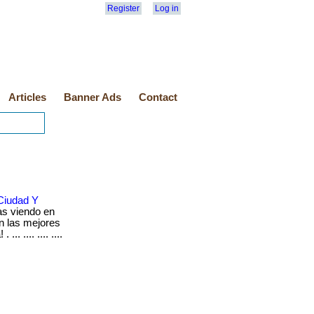
Register
Log in
Articles
Banner Ads
Contact
Ciudad Y
as viendo en
en las mejores
. .... .... ....